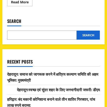
Read
Read More
more
about
ऋषिकेश
:
बिहार
SEARCH
में
लूट-
हत्या
का
इनामी
SEARCH
आरोपी
ऋषिकेश
में
गिरफ्तार,
भागने
की
फिराक
RECENT POSTS
में
था
देहरादून: समाज को जागरूक करने में क्षत्रिय कल्याण समिति की अहम
भूमिका: मुख्यमंत्री
देहरादून:स्वच्छ एवं सुंदर शहर के लिए जनभागीदारी जरूरी: डीएम
हरिद्वार: बंद मकानों कोनिशाना बनाने वाले तीन शातिर गिरफ्तार, पांच
लाख रुपये बरामद