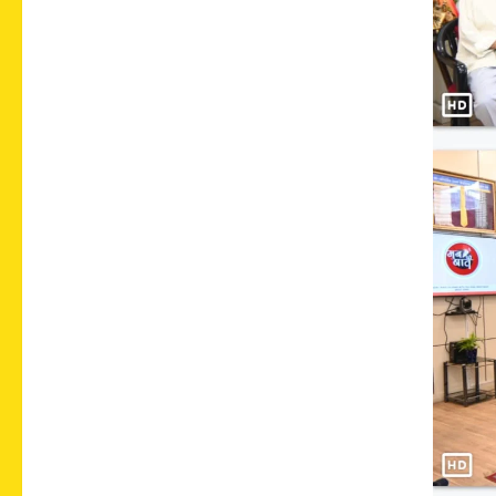
ग
णे
श
जो
शी