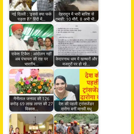
नई दिल्ली : 'इससे क्या फर्क
देहरादून में भारी बारिश से
पड़ता है?' हिंदी में…
तबाही: 10 मौतें, 8 अभी भी…
राकेश टिकैत : आंदोलन नहीं
अब पंचायत की राह पर
केदारनाथ धाम में खच्चरों और
भारतीय…
मजदूरों पर हो रहे…
नैनीताल जनपद की 126
करोड़ 69 लाख लागत की 27
देश की पहली ट्रांसजेंडर
विकास…
दारोगा बनीं मानवी मधु