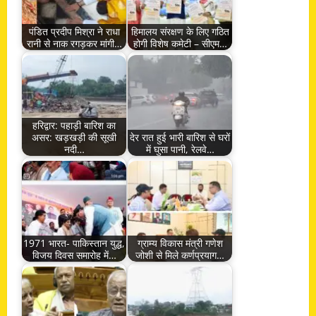
पंडित प्रदीप मिश्रा ने राधा
हिमालय संरक्षण के लिए गठित
रानी से नाक रगड़कर मांगी…
होगी विशेष कमेटी – सीएम…
हरिद्वार: पहाड़ी बारिश का
असर: खड़खड़ी की सूखी
देर रात हुई भारी बारिश से घरों
नदी…
में घुसा पानी, रेलवे…
1971 भारत- पाकिस्तान युद्ध,
ग्राम्य विकास मंत्री गणेश
विजय दिवस समारोह में…
जोशी से मिले कर्णप्रयाग…