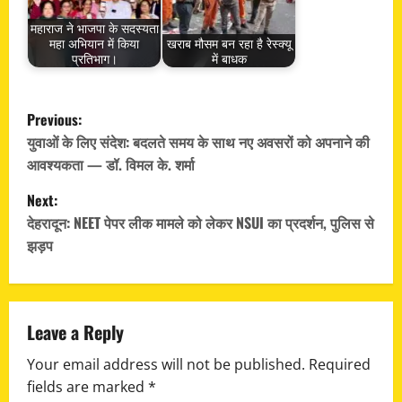
महाराज ने भाजपा के सदस्यता
महा अभियान में किया
खराब मौसम बन रहा है रेस्क्यू
प्रतिभाग।
में बाधक
P
Previous:
o
युवाओं के लिए संदेश: बदलते समय के साथ नए अवसरों को अपनाने की
आवश्यकता — डॉ. विमल के. शर्मा
s
Next:
t
देहरादून: NEET पेपर लीक मामले को लेकर NSUI का प्रदर्शन, पुलिस से
झड़प
n
a
v
Leave a Reply
Your email address will not be published.
Required
i
fields are marked
*