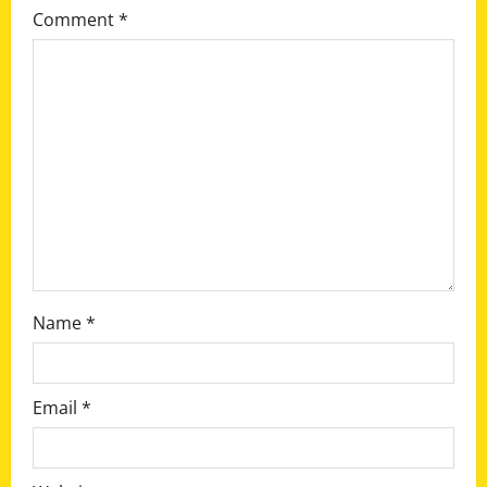
g
Comment
*
a
t
i
o
n
Name
*
Email
*