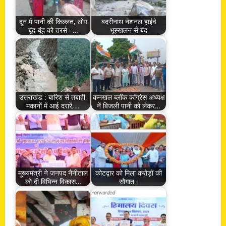
दून में पानी की किल्लत, लोग
बदरीनाथ नेशनल हाईवे
बूंद-बूंद को तरसे –…
भूस्खलन से बंद
उत्तराखंड : बारिश से तबाही,
कनखल ब्लॉक कांग्रेस अध्यक्ष
मकानों में आई दरारें,…
नें बिजली पानी को लेकर…
मुख्यमंत्री ने जनपद नैनीताल
कोटद्वार को मिला करोड़ों की
को दी विभिन्न विकास…
सौगात।