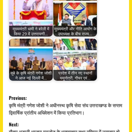
मुख्यमंत्री धामी ने बरेली में
मुख्यमंत्री और नीति आयोग के
किया 29 वें उत्तरायणी…
उपाध्यक्ष के बीच राज्य…
सुबे के कृषि मंत्री गणेश जोशी
प्रदेश में तीन नए स्थानों
ने आज नई दिल्ली में…
यमुनोत्री, गौचर एवं…
P
Previous:
o
कृषि मंत्री गणेश जोशी ने अधीनस्थ कृषि सेवा संघ उत्तराखण्ड के सप्तम
द्विवार्षिक प्रांतीय अधिवेशन में किया प्रतिभाग।
s
Next:
गौतम अडानी-भाजपा गठजोड़ के भ्रष्टाचार तथा मणिपुर में लगातार हो