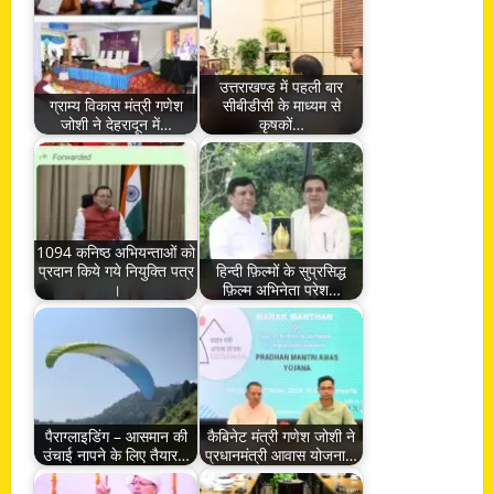
उत्तराखण्ड में पहली बार
ग्राम्य विकास मंत्री गणेश
सीबीडीसी के माध्यम से
जोशी ने देहरादून में…
कृषकों…
1094 कनिष्ठ अभियन्ताओं को
प्रदान किये गये नियुक्ति पत्र
हिन्दी फ़िल्मों के सुप्रसिद्ध
।
फ़िल्म अभिनेता परेश…
पैराग्लाइडिंग – आसमान की
कैबिनेट मंत्री गणेश जोशी ने
उंचाई नापने के लिए तैयार…
प्रधानमंत्री आवास योजना…