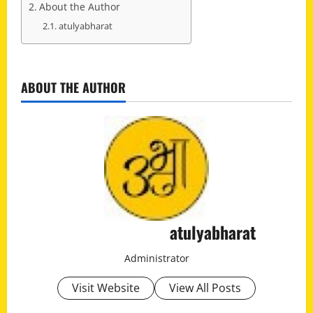
About the Author
atulyabharat
C
ABOUT THE AUTHOR
o
n
t
i
n
atulyabharat
u
Administrator
e
Visit Website
View All Posts
R