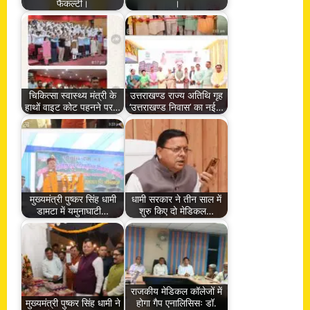
फैकल्टी।
।
चिकित्सा स्वास्थ्य मंत्री के
उत्तराखण्ड राज्य अतिथि गृह
हाथों वाइट कोट पहनने पर…
‘उत्तराखण्ड निवास’ का नई…
मुख्यमंत्री पुष्कर सिंह धामी
धामी सरकार ने तीन साल में
डामटा में यमुनाघाटी…
शुरु किए दो मेडिकल…
राजकीय मेडिकल कॉलेजों में
मुख्यमंत्री पुष्कर सिंह धामी ने
होगा गैप एनालिसिसः डॉ.