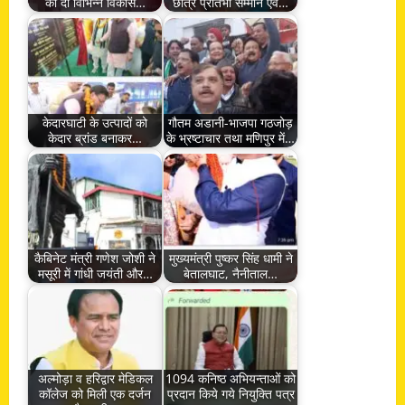
को दी विभिन्न विकास…
छात्र प्रतिभा सम्मान एवं…
केदारघाटी के उत्पादों को
गौतम अडानी-भाजपा गठजोड़
केदार ब्रांड बनाकर…
के भ्रष्टाचार तथा मणिपुर में…
कैबिनेट मंत्री गणेश जोशी ने
मुख्यमंत्री पुष्कर सिंह धामी ने
मसूरी में गांधी जयंती और…
बेतालघाट, नैनीताल…
अल्मोड़ा व हरिद्वार मेडिकल
1094 कनिष्ठ अभियन्ताओं को
कॉलेज को मिली एक दर्जन
प्रदान किये गये नियुक्ति पत्र