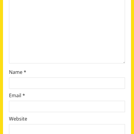
t
i
o
n
Name
*
Email
*
Website