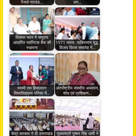
रेंजर्स ग्राउंड…
धन…
विकास भवन में समुदाय
आधारित प्लास्टिक बैंक की
1971 भारत- पाकिस्तान युद्ध,
स्थापना
विजय दिवस समारोह में…
स्वामी राम हिमालयन
अंतर्राष्ट्रीय संसदीय अध्ययन,
विश्वविद्यालय परिसर में…
शोध एवं प्रशिक्षण…
केंद्र सरकार ने दी उत्तराखंड
मुख्यमंत्री पुष्कर सिंह धामी ने