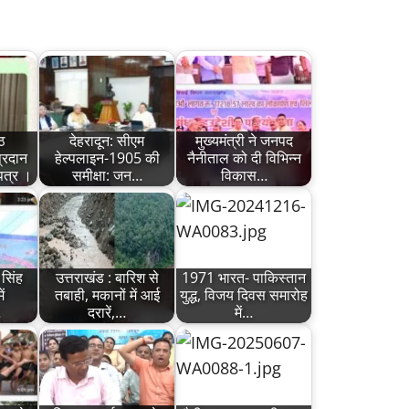
ठ
देहरादून: सीएम
मुख्यमंत्री ने जनपद
्रदान
हेल्पलाइन-1905 की
नैनीताल को दी विभिन्न
 पत्र ।
समीक्षा: जन…
विकास…
 सिंह
उत्तराखंड : बारिश से
1971 भारत- पाकिस्तान
ं
तबाही, मकानों में आई
युद्ध, विजय दिवस समारोह
…
दरारें,…
में…