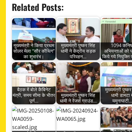
Related Posts:
मुख्यमंत्री ने किया प्रथम
मुख्यमंत्री पुष्कर सिंह
1094 कनिष्
सोलर मेला “सौर कौथिग”
धामी ने केंद्रीय सड़क
अभियन्ताओं को प
का शुभारंभ।
परिवहन…
किये गये नियुक्ति
बैठक में बोले कैबिनेट
मुख्यमंत्री पुष्कर
मंत्री, समय सीमा के भीतर
मुख्यमंत्री पुष्कर सिंह
धामी डामटा मे
पूर्ण…
धामी ने रेंजर्स ग्राउंड…
यमुनाघाटी