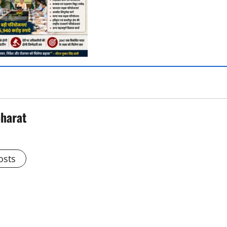
bharat
osts