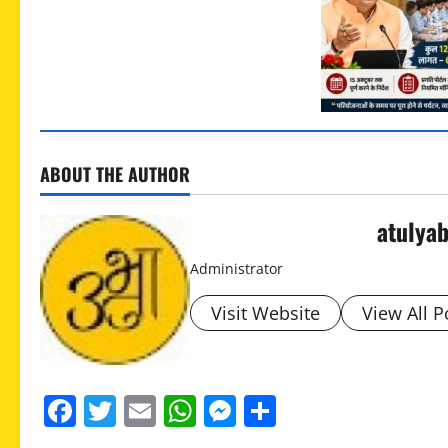
ABOUT THE AUTHOR
atulya
Administrator
Visit Website
View All P
Facebook
Twitter
Email
WhatsApp
Messenger
Share